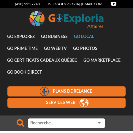
(418) 525-7748
INFOGOEXPLORIA@GMAIL.COM
Affaires
GO EXPLOREZ
GO BUSINESS
GO LOCAL
GO PRIME TIME
GO WEB TV
GO PHOTOS
GO CERTIFICATS CADEAUX QUÉBEC
GO MARKETPLACE
GO BOOK DIRECT
PLANS DE RELANCE
SERVICES WEB