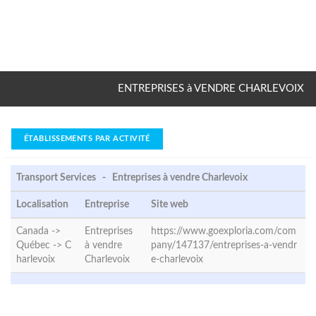
ENTREPRISES à VENDRE CHARLEVOIX
ÉTABLISSEMENTS PAR ACTIVITÉ
Transport Services - Entreprises à vendre Charlevoix
Localisation
Entreprise
Site web
Canada ->
Entreprises
https://www.goexploria.com/com
Québec ->
C
à vendre
pany/147137/entreprises-a-vendr
harlevoix
Charlevoix
e-charlevoix