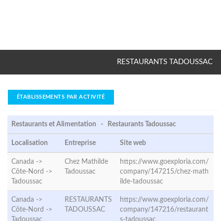
RESTAURANTS TADOUSSAC
ÉTABLISSEMENTS PAR ACTIVITÉ
Restaurants et Alimentation - Restaurants Tadoussac
Localisation
Entreprise
Site web
Canada ->
Chez Mathilde
https://www.goexploria.com/
Côte-Nord ->
Tadoussac
company/147215/chez-math
Tadoussac
ilde-tadoussac
Canada ->
RESTAURANTS
https://www.goexploria.com/
Côte-Nord ->
TADOUSSAC
company/147216/restaurant
Tadoussac
s-tadoussac