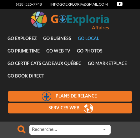
(418) 525-7748
INFOGOEXPLORIA@GMAIL.COM
Affaires
GO EXPLOREZ
GO BUSINESS
GO LOCAL
GO PRIME TIME
GO WEB TV
GO PHOTOS
GO CERTIFICATS CADEAUX QUÉBEC
GO MARKETPLACE
GO BOOK DIRECT
PLANS DE RELANCE
SERVICES WEB