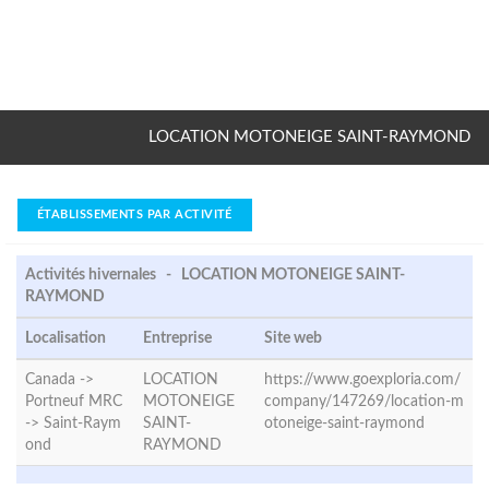
LOCATION MOTONEIGE SAINT-RAYMOND
ÉTABLISSEMENTS PAR ACTIVITÉ
Activités hivernales - LOCATION MOTONEIGE SAINT-
RAYMOND
Localisation
Entreprise
Site web
Canada ->
LOCATION
https://www.goexploria.com/
Portneuf MRC
MOTONEIGE
company/147269/location-m
->
Saint-Raym
SAINT-
otoneige-saint-raymond
ond
RAYMOND