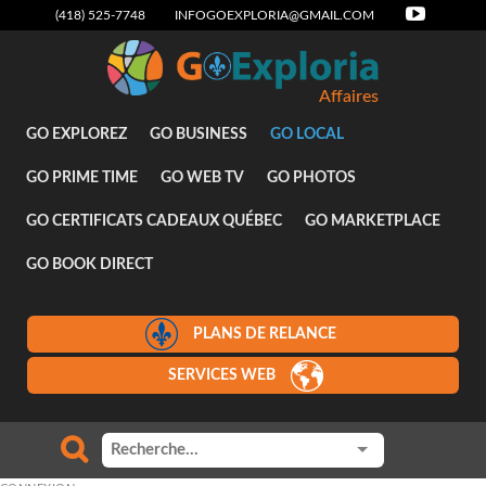
(418) 525-7748
INFOGOEXPLORIA@GMAIL.COM
Affaires
GO EXPLOREZ
GO BUSINESS
GO LOCAL
GO PRIME TIME
GO WEB TV
GO PHOTOS
GO CERTIFICATS CADEAUX QUÉBEC
GO MARKETPLACE
GO BOOK DIRECT
PLANS DE RELANCE
SERVICES WEB