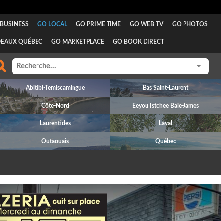
BUSINESS
GO LOCAL
GO PRIME TIME
GO WEB TV
GO PHOTOS
DEAUX QUÉBEC
GO MARKETPLACE
GO BOOK DIRECT
Abitibi-Temiscamingue
Bas Saint-Laurent
Côte-Nord
Eeyou Istchee Baie-James
Laurentides
Laval
Outaouais
Québec
revious