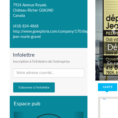
7924 Avenue Royale,
Château-Richer G0A1N0
Canada
(418) 824-4868
http://www.goexploria.com/company/170/depanneur-
jean-marie-gravel
Dépanneur
Infolettre
Inscription à l'infolettre de l'entreprise
En savoir plus >
CARTE
Espace pub
Previous
Next