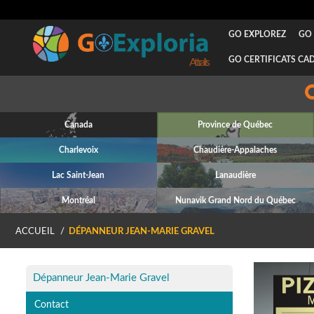
GO EXPLOREZ
GO 
GO CERTIFICATS CA
Attraits
Canada
Province de Québec
Charlevoix
Chaudière-Appalaches
Lac Saint-Jean
Lanaudière
Montréal
Nunavik Grand Nord du Québec
ACCUEIL
DÉPANNEUR JEAN-MARIE GRAVEL
P
Dépanneur Jean-Marie Gravel
Contact