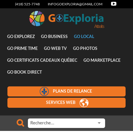
(418) 525-7748
INFOGOEXPLORIA@GMAIL.COM
Attraits
GO EXPLOREZ
GO BUSINESS
GO LOCAL
GO PRIME TIME
GO WEB TV
GO PHOTOS
GO CERTIFICATS CADEAUX QUÉBEC
GO MARKETPLACE
GO BOOK DIRECT
PLANS DE RELANCE
SERVICES WEB