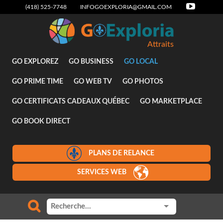
(418) 525-7748
INFOGOEXPLORIA@GMAIL.COM
Attraits
GO EXPLOREZ
GO BUSINESS
GO LOCAL
GO PRIME TIME
GO WEB TV
GO PHOTOS
GO CERTIFICATS CADEAUX QUÉBEC
GO MARKETPLACE
GO BOOK DIRECT
PLANS DE RELANCE
SERVICES WEB