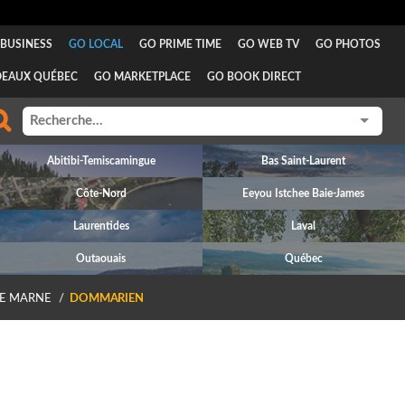
BUSINESS
GO LOCAL
GO PRIME TIME
GO WEB TV
GO PHOTOS
DEAUX QUÉBEC
GO MARKETPLACE
GO BOOK DIRECT
Abitibi-Temiscamingue
Bas Saint-Laurent
Côte-Nord
Eeyou Istchee Baie-James
Laurentides
Laval
Outaouais
Québec
E MARNE
DOMMARIEN