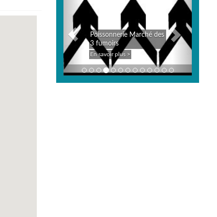
Poissonnerie Marché des
3 fumoirs
En savoir plus >