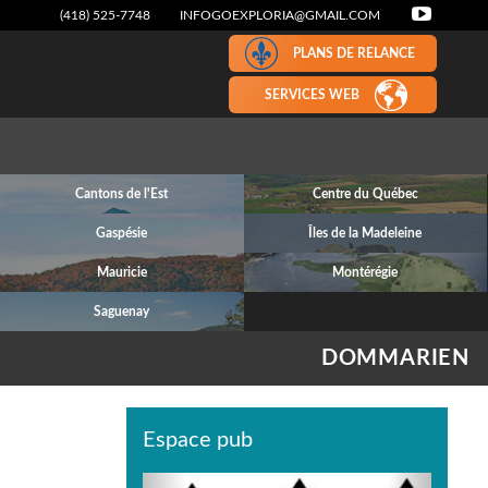
(418) 525-7748
INFOGOEXPLORIA@GMAIL.COM
PLANS DE RELANCE
SERVICES WEB
Cantons de l'Est
Centre du Québec
Gaspésie
Îles de la Madeleine
Mauricie
Montérégie
Saguenay
DOMMARIEN
Espace pub
Previous
Next