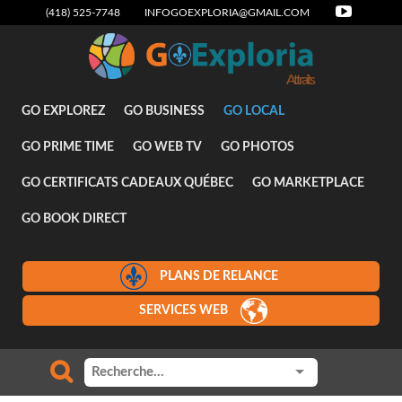
(418) 525-7748
INFOGOEXPLORIA@GMAIL.COM
Attraits
GO EXPLOREZ
GO BUSINESS
GO LOCAL
GO PRIME TIME
GO WEB TV
GO PHOTOS
GO CERTIFICATS CADEAUX QUÉBEC
GO MARKETPLACE
GO BOOK DIRECT
PLANS DE RELANCE
SERVICES WEB