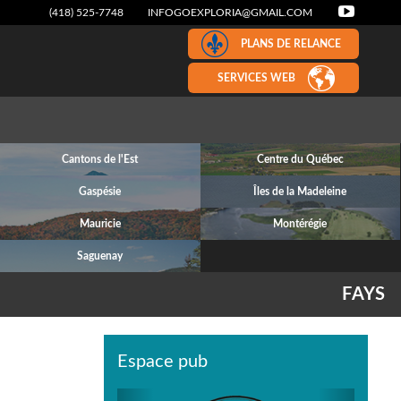
(418) 525-7748
INFOGOEXPLORIA@GMAIL.COM
PLANS DE RELANCE
SERVICES WEB
Cantons de l'Est
Centre du Québec
Gaspésie
Îles de la Madeleine
Mauricie
Montérégie
Saguenay
FAYS
Espace pub
Previous
Next