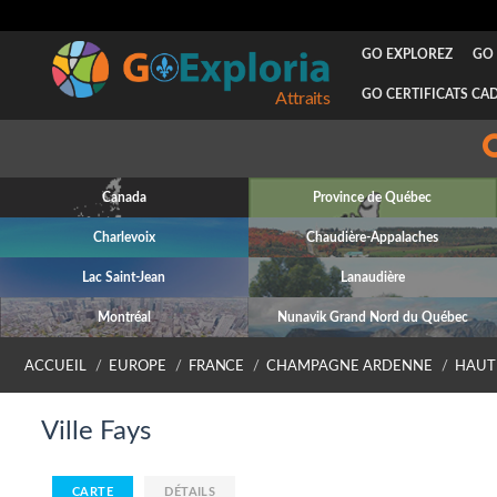
GO EXPLOREZ
GO 
GO CERTIFICATS CA
Attraits
Canada
Province de Québec
Charlevoix
Chaudière-Appalaches
Lac Saint-Jean
Lanaudière
Montréal
Nunavik Grand Nord du Québec
ACCUEIL
EUROPE
FRANCE
CHAMPAGNE ARDENNE
HAUT
Ville Fays
CARTE
DÉTAILS