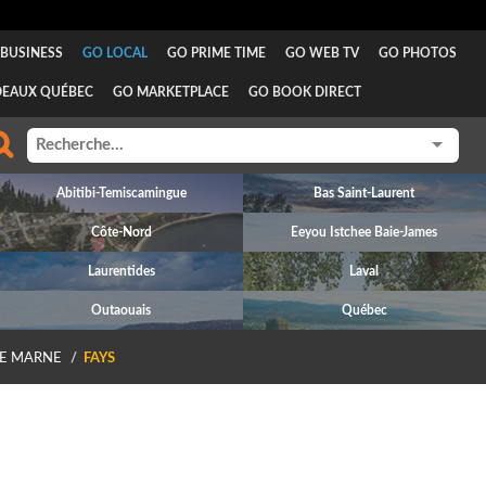
BUSINESS
GO LOCAL
GO PRIME TIME
GO WEB TV
GO PHOTOS
DEAUX QUÉBEC
GO MARKETPLACE
GO BOOK DIRECT
Abitibi-Temiscamingue
Bas Saint-Laurent
Côte-Nord
Eeyou Istchee Baie-James
Laurentides
Laval
Outaouais
Québec
E MARNE
FAYS