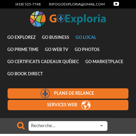
(418) 525-7748
INFOGOEXPLORIA@GMAIL.COM
Attraits
GO EXPLOREZ
GO BUSINESS
GO LOCAL
GO PRIME TIME
GO WEB TV
GO PHOTOS
GO CERTIFICATS CADEAUX QUÉBEC
GO MARKETPLACE
GO BOOK DIRECT
PLANS DE RELANCE
SERVICES WEB