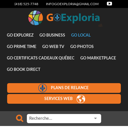
(418) 525-7748
INFOGOEXPLORIA@GMAIL.COM
GO EXPLOREZ
GO BUSINESS
GO LOCAL
GO PRIME TIME
GO WEB TV
GO PHOTOS
GO CERTIFICATS CADEAUX QUÉBEC
GO MARKETPLACE
GO BOOK DIRECT
PLANS DE RELANCE
SERVICES WEB