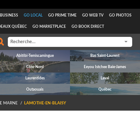
BUSINESS
GO LOCAL
GO PRIME TIME
GO WEB TV
GO PHOTOS
DEAUX QUÉBEC
GO MARKETPLACE
GO BOOK DIRECT
Abitibi-Temiscamingue
Bas Saint-Laurent
Côte-Nord
Eeyou Istchee Baie-James
Laurentides
Laval
Outaouais
Québec
E MARNE
LAMOTHE-EN-BLAISY