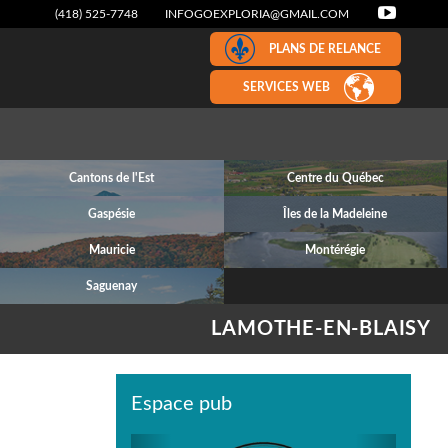
(418) 525-7748
INFOGOEXPLORIA@GMAIL.COM
PLANS DE RELANCE
SERVICES WEB
Cantons de l'Est
Centre du Québec
Gaspésie
Îles de la Madeleine
Mauricie
Montérégie
Saguenay
LAMOTHE-EN-BLAISY
Espace pub
Previous
Next