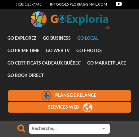
(418) 525-7748
INFOGOEXPLORIA@GMAIL.COM
Attraits
GO EXPLOREZ
GO BUSINESS
GO LOCAL
GO PRIME TIME
GO WEB TV
GO PHOTOS
GO CERTIFICATS CADEAUX QUÉBEC
GO MARKETPLACE
GO BOOK DIRECT
PLANS DE RELANCE
SERVICES WEB