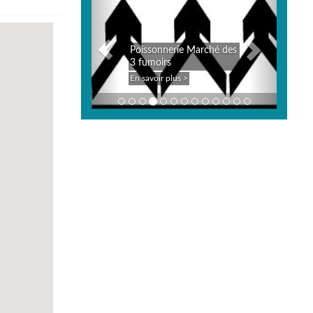
Poissonnerie Marché des
3 fumoirs
En savoir plus >