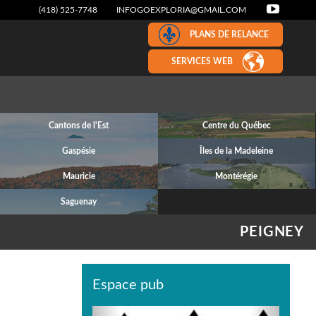
(418) 525-7748
INFOGOEXPLORIA@GMAIL.COM
PLANS DE RELANCE
SERVICES WEB
Cantons de l'Est
Centre du Québec
Gaspésie
Îles de la Madeleine
Mauricie
Montérégie
Saguenay
PEIGNEY
Espace pub
Previous
Next