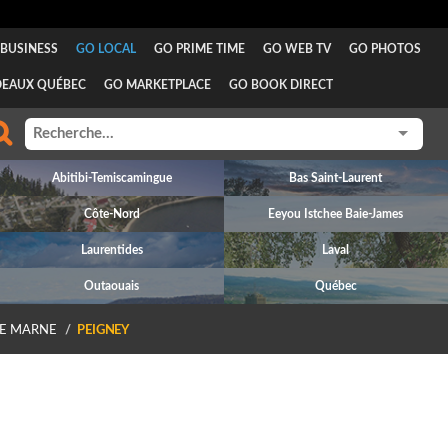
BUSINESS
GO LOCAL
GO PRIME TIME
GO WEB TV
GO PHOTOS
DEAUX QUÉBEC
GO MARKETPLACE
GO BOOK DIRECT
Abitibi-Temiscamingue
Bas Saint-Laurent
Côte-Nord
Eeyou Istchee Baie-James
Laurentides
Laval
Outaouais
Québec
E MARNE
PEIGNEY