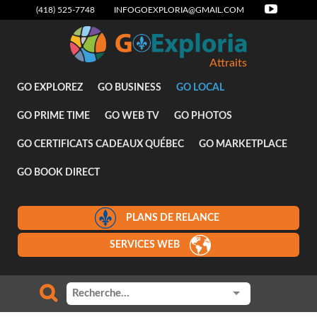
(418) 525-7748
INFOGOEXPLORIA@GMAIL.COM
Attraits
GO EXPLOREZ
GO BUSINESS
GO LOCAL
GO PRIME TIME
GO WEB TV
GO PHOTOS
GO CERTIFICATS CADEAUX QUÉBEC
GO MARKETPLACE
GO BOOK DIRECT
PLANS DE RELANCE
SERVICES WEB