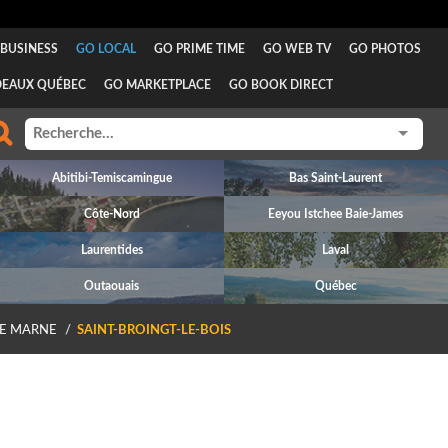
BUSINESS
GO LOCAL
GO PRIME TIME
GO WEB TV
GO PHOTOS
DEAUX QUÉBEC
GO MARKETPLACE
GO BOOK DIRECT
Abitibi-Temiscamingue
Bas Saint-Laurent
Côte-Nord
Eeyou Istchee Baie-James
Laurentides
Laval
Outaouais
Québec
E MARNE
SAINT-BROINGT-LE-BOIS