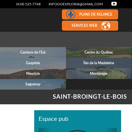
(418) 525-7748
INFOGOEXPLORIA@GMAIL.COM
PLANS DE RELANCE
SERVICES WEB
Cantons de l'Est
Centre du Québec
Gaspésie
Îles de la Madeleine
Mauricie
Montérégie
Saguenay
SAINT-BROINGT-LE-BOIS
Espace pub
Previous
Next