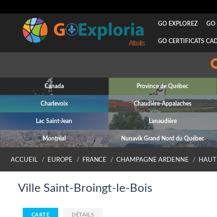
GO EXPLOREZ
GO 
GO CERTIFICATS CA
Attraits
Canada
Province de Québec
Charlevoix
Chaudière-Appalaches
Lac Saint-Jean
Lanaudière
Montréal
Nunavik Grand Nord du Québec
ACCUEIL
EUROPE
FRANCE
CHAMPAGNE ARDENNE
HAUT
Ville Saint-Broingt-le-Bois
CARTE
DÉTAILS