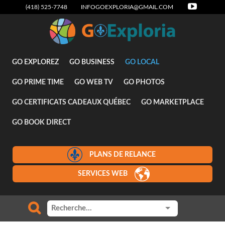
(418) 525-7748
INFOGOEXPLORIA@GMAIL.COM
Attraits
GO EXPLOREZ
GO BUSINESS
GO LOCAL
GO PRIME TIME
GO WEB TV
GO PHOTOS
GO CERTIFICATS CADEAUX QUÉBEC
GO MARKETPLACE
GO BOOK DIRECT
PLANS DE RELANCE
SERVICES WEB