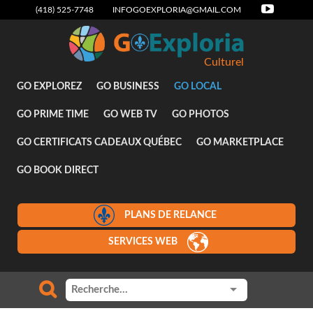
(418) 525-7748
INFOGOEXPLORIA@GMAIL.COM
Culturel
GO EXPLOREZ
GO BUSINESS
GO LOCAL
GO PRIME TIME
GO WEB TV
GO PHOTOS
GO CERTIFICATS CADEAUX QUÉBEC
GO MARKETPLACE
GO BOOK DIRECT
PLANS DE RELANCE
SERVICES WEB