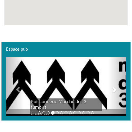
Espace pub
Previous
Next
Poissonnerie Marché des 3
fumoirs
En savoir plus >