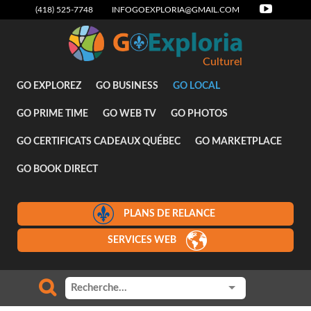
(418) 525-7748
INFOGOEXPLORIA@GMAIL.COM
Culturel
GO EXPLOREZ
GO BUSINESS
GO LOCAL
GO PRIME TIME
GO WEB TV
GO PHOTOS
GO CERTIFICATS CADEAUX QUÉBEC
GO MARKETPLACE
GO BOOK DIRECT
PLANS DE RELANCE
SERVICES WEB