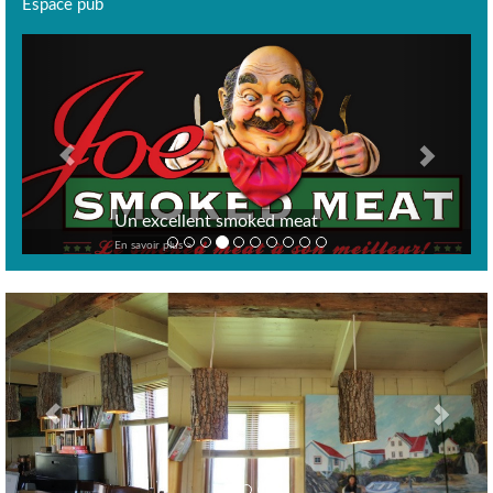
Espace pub
Previous
Next
Un excellent smoked meat
En savoir plus >
Previous
Nex