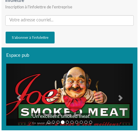
Infolettre
Inscription à l'infolettre de l'entreprise
Espace pub
Previous
Next
Un excellent smoked meat
En savoir plus >