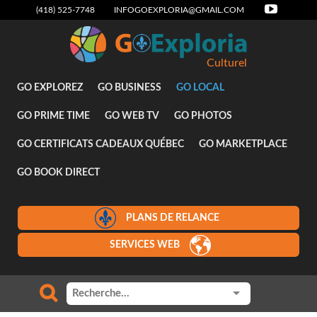
(418) 525-7748
INFOGOEXPLORIA@GMAIL.COM
Culturel
GO EXPLOREZ
GO BUSINESS
GO LOCAL
GO PRIME TIME
GO WEB TV
GO PHOTOS
GO CERTIFICATS CADEAUX QUÉBEC
GO MARKETPLACE
GO BOOK DIRECT
PLANS DE RELANCE
SERVICES WEB