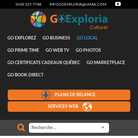
(418) 525-7748
INFOGOEXPLORIA@GMAIL.COM
Culturel
GO EXPLOREZ
GO BUSINESS
GO LOCAL
GO PRIME TIME
GO WEB TV
GO PHOTOS
GO CERTIFICATS CADEAUX QUÉBEC
GO MARKETPLACE
GO BOOK DIRECT
PLANS DE RELANCE
SERVICES WEB