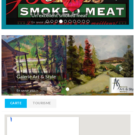
Un excellent smoked meat
En savoir plus >
Previous
Nex
Galerie Art & Style
En savoir plus >
CARTE
TOURISME