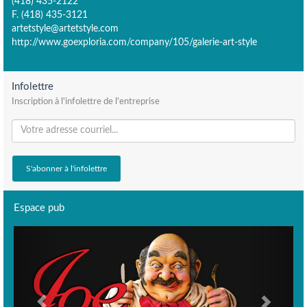
(418) 435-2122
F. (418) 435-3121
artetstyle@artetstyle.com
http://www.goexploria.com/company/105/galerie-art-style
Infolettre
Inscription à l'infolettre de l'entreprise
Espace pub
Previous
Next