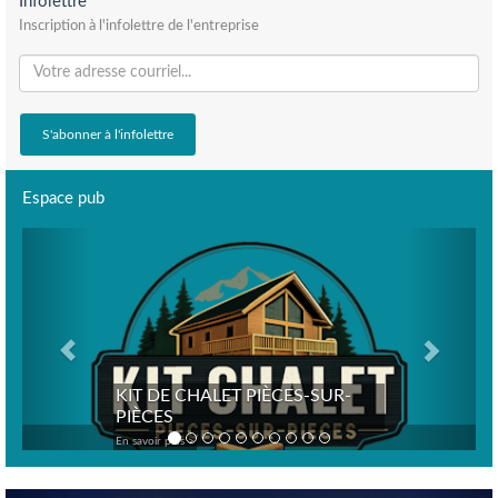
Infolettre
Inscription à l'infolettre de l'entreprise
Espace pub
Previous
Next
KIT DE CHALET PIÈCES-SUR-
PIÈCES
En savoir plus >
Previous
Nex