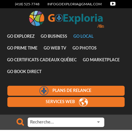
(418) 525-7748
INFOGOEXPLORIA@GMAIL.COM
GO EXPLOREZ
GO BUSINESS
GO LOCAL
GO PRIME TIME
GO WEB TV
GO PHOTOS
GO CERTIFICATS CADEAUX QUÉBEC
GO MARKETPLACE
GO BOOK DIRECT
PLANS DE RELANCE
SERVICES WEB