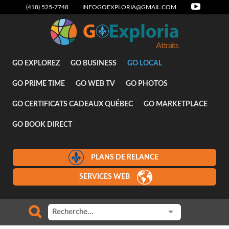
(418) 525-7748
INFOGOEXPLORIA@GMAIL.COM
Attraits
GO EXPLOREZ
GO BUSINESS
GO LOCAL
GO PRIME TIME
GO WEB TV
GO PHOTOS
GO CERTIFICATS CADEAUX QUÉBEC
GO MARKETPLACE
GO BOOK DIRECT
PLANS DE RELANCE
SERVICES WEB