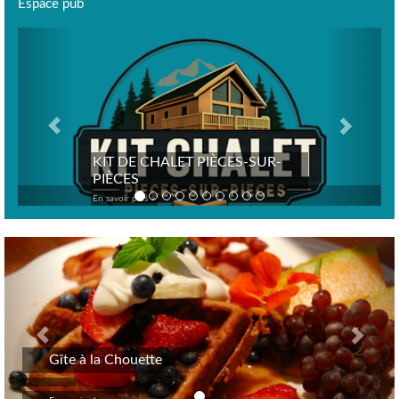
Espace pub
Previous
Next
KIT DE CHALET PIÈCES-SUR-
PIÈCES
En savoir plus >
Previous
Nex
Gîte à la Chouette