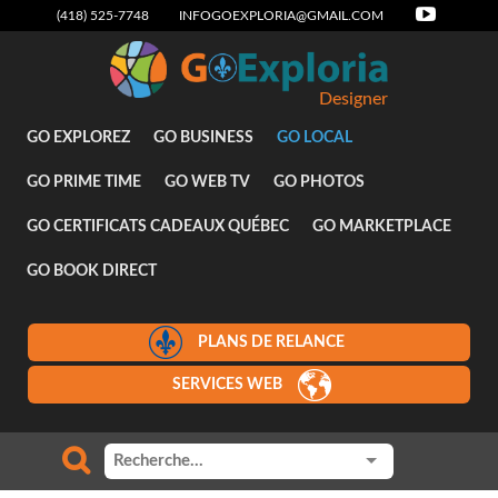
(418) 525-7748
INFOGOEXPLORIA@GMAIL.COM
Designer
GO EXPLOREZ
GO BUSINESS
GO LOCAL
GO PRIME TIME
GO WEB TV
GO PHOTOS
GO CERTIFICATS CADEAUX QUÉBEC
GO MARKETPLACE
GO BOOK DIRECT
PLANS DE RELANCE
SERVICES WEB