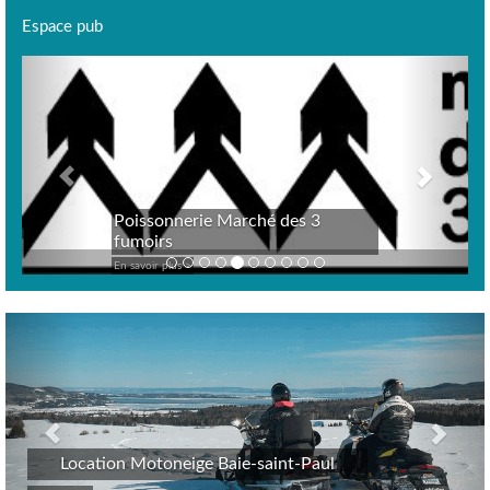
Espace pub
Previous
Next
Poissonnerie Marché des 3
fumoirs
En savoir plus >
Previous
Nex
Location Motoneige Baie-saint-Paul