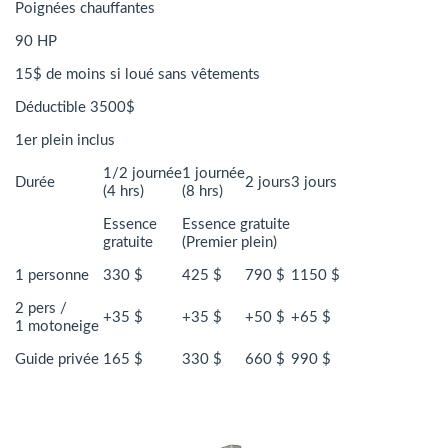
Poignées chauffantes
90 HP
15$ de moins si loué sans vêtements
Déductible 3500$
1er plein inclus
1/2 journée
1 journée
Durée
2 jours
3 jours
(4 hrs)
(8 hrs)
Essence
Essence gratuite
gratuite
(Premier plein)
1 personne
330 $
425 $
790 $
1150 $
2 pers /
+35 $
+35 $
+50 $
+65 $
1 motoneige
Guide privée
165 $
330 $
660 $
990 $