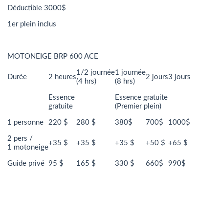
Déductible 3000$
1er plein inclus
MOTONEIGE BRP 600 ACE
1/2 journée
1 journée
Durée
2 heures
2 jours
3 jours
(4 hrs)
(8 hrs)
Essence
Essence gratuite
gratuite
(Premier plein)
1 personne
220 $
280 $
380$
700$
1000$
2 pers /
+35 $
+35 $
+35 $
+50 $
+65 $
1 motoneige
Guide privé
95 $
165 $
330 $
660$
990$