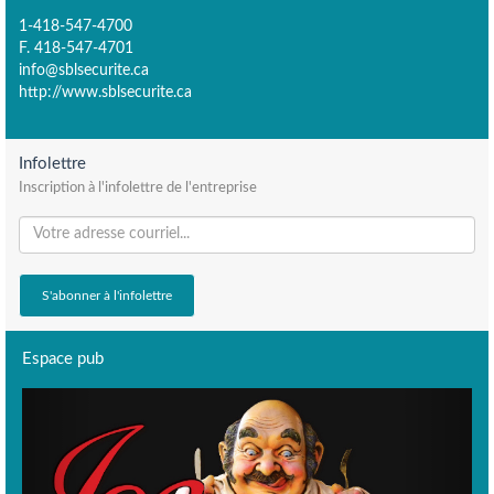
1-418-547-4700
F. 418-547-4701
info@sblsecurite.ca
http://www.sblsecurite.ca
Infolettre
Inscription à l'infolettre de l'entreprise
Espace pub
Previous
Next