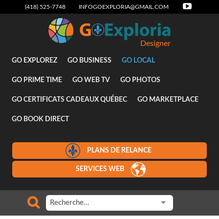
(418) 525-7748
INFOGOEXPLORIA@GMAIL.COM
Designer
GO EXPLOREZ
GO BUSINESS
GO LOCAL
GO PRIME TIME
GO WEB TV
GO PHOTOS
GO CERTIFICATS CADEAUX QUÉBEC
GO MARKETPLACE
GO BOOK DIRECT
PLANS DE RELANCE
SERVICES WEB