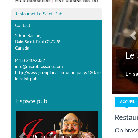
Restaurant Le Saint-Pub
Contact
2 Rue Racine,
Baie-Saint-Paul G3Z2P8
Canada
Le
(418) 240-2332
info@microbrasserie.com
http://www.goexploria.com/company/130/restaurant-
En sa
le-saint-pub
Espace pub
ACCUEIL
Previous
Next
Restau
On brass
Poissonnerie Marché des