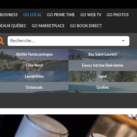
BUSINESS
GO LOCAL
GO PRIME TIME
GO WEB TV
GO PHOTOS
DEAUX QUÉBEC
GO MARKETPLACE
GO BOOK DIRECT
Abitibi-Temiscamingue
Bas Saint-Laurent
Côte-Nord
Eeyou Istchee Baie-James
Laurentides
Laval
Outaouais
Québec
revious