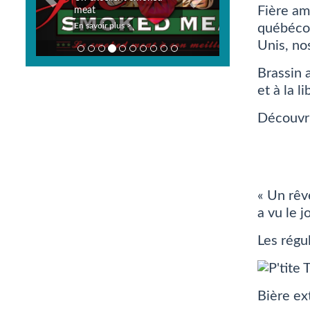
Fière am
3 fumoirs
En savoir plus >
québécoi
Unis, no
Brassin a
et à la l
Découvri
« Un rêve
a vu le j
Les régu
Bière ex