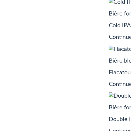
Bière fo
Cold IPA
Continue
Bière bl
Flacatou
Continue
Bière fo
Double I
Continue