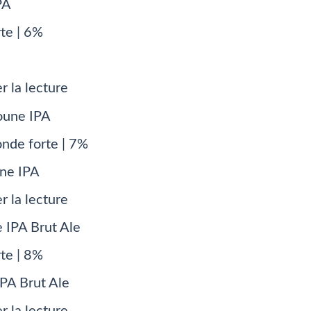
rte | 6%
r la lecture
onde forte | 7%
ne IPA
r la lecture
rte | 8%
PA Brut Ale
r la lecture