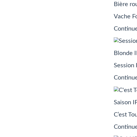
Bière ro
Vache F
Continue
Blonde I
Session 
Continue
Saison I
C’est To
Continue