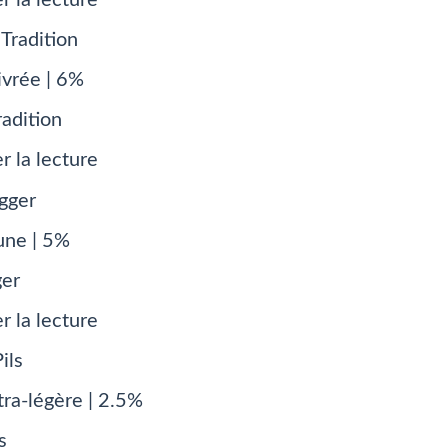
ivrée | 6%
radition
r la lecture
une | 5%
ger
r la lecture
tra-légère | 2.5%
s