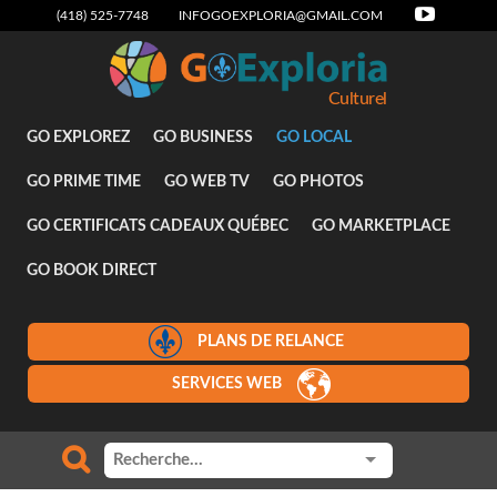
(418) 525-7748
INFOGOEXPLORIA@GMAIL.COM
Culturel
GO EXPLOREZ
GO BUSINESS
GO LOCAL
GO PRIME TIME
GO WEB TV
GO PHOTOS
GO CERTIFICATS CADEAUX QUÉBEC
GO MARKETPLACE
GO BOOK DIRECT
PLANS DE RELANCE
SERVICES WEB