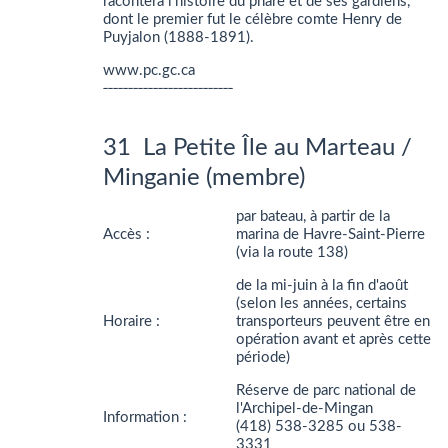
racontera l'histoire du phare et de ses gardiens,
dont le premier fut le célèbre comte Henry de
Puyjalon (1888-1891).
www.pc.gc.ca
__________________________
31 La Petite Île au Marteau /
Minganie (membre)
par bateau, à partir de la
Accès :
marina de Havre-Saint-Pierre
(via la route 138)
de la mi-juin à la fin d'août
(selon les années, certains
Horaire :
transporteurs peuvent être en
opération avant et après cette
période)
Réserve de parc national de
l'Archipel-de-Mingan
Information :
(418) 538-3285 ou 538-
3331