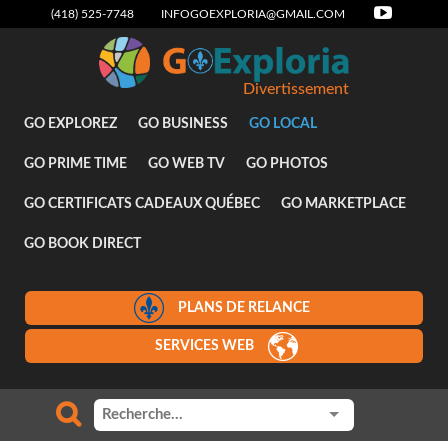
(418) 525-7748
INFOGOEXPLORIA@GMAIL.COM
Divertissement
GO EXPLOREZ
GO BUSINESS
GO LOCAL
GO PRIME TIME
GO WEB TV
GO PHOTOS
GO CERTIFICATS CADEAUX QUÉBEC
GO MARKETPLACE
GO BOOK DIRECT
PLANS DE RELANCE
SERVICES WEB