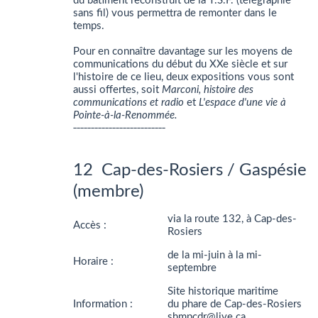
du bâtiment reconstruit de la T.S.F. (télégraphie
sans fil) vous permettra de remonter dans le
temps.
Pour en connaître davantage sur les moyens de
communications du début du XXe siècle et sur
l'histoire de ce lieu, deux expositions vous sont
aussi offertes, soit
Marconi, histoire des
communications et radio
et
L'espace d'une vie à
Pointe-à-la-Renommée.
__________________________
12 Cap-des-Rosiers / Gaspésie
(membre)
via la route 132, à Cap-des-
Accès :
Rosiers
de la mi-juin à la mi-
Horaire :
septembre
Site historique maritime
Information :
du phare de Cap-des-Rosiers
shmpcdr@live.ca