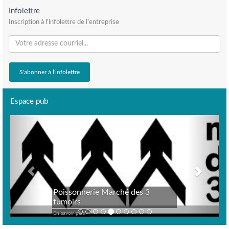
Infolettre
Inscription à l'infolettre de l'entreprise
Espace pub
Previous
Next
Poissonnerie Marché des 3
fumoirs
En savoir plus >