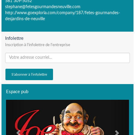
581 309-5052
stephane@fetesgourmandesneuville.com
http://www.goexploria.com/company/187/fetes-gourmandes-
desjardins-de-neuville
Infolettre
Inscription à l'infolettre de l'entreprise
Espace pub
Previous
Next