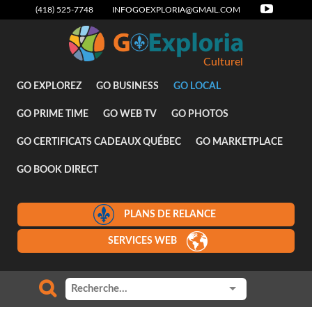
(418) 525-7748
INFOGOEXPLORIA@GMAIL.COM
Culturel
GO EXPLOREZ
GO BUSINESS
GO LOCAL
GO PRIME TIME
GO WEB TV
GO PHOTOS
GO CERTIFICATS CADEAUX QUÉBEC
GO MARKETPLACE
GO BOOK DIRECT
PLANS DE RELANCE
SERVICES WEB