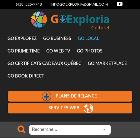
(418) 525-7748
INFOGOEXPLORIA@GMAIL.COM
Culturel
GO EXPLOREZ
GO BUSINESS
GO LOCAL
GO PRIME TIME
GO WEB TV
GO PHOTOS
GO CERTIFICATS CADEAUX QUÉBEC
GO MARKETPLACE
GO BOOK DIRECT
PLANS DE RELANCE
SERVICES WEB