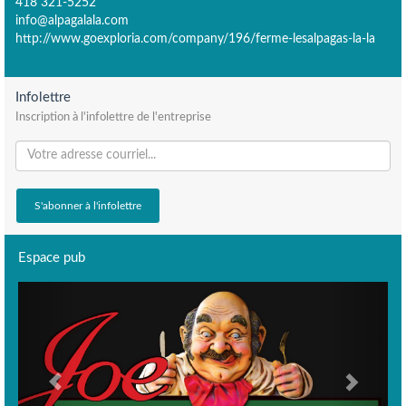
418 321-5252
info@alpagalala.com
http://www.goexploria.com/company/196/ferme-lesalpagas-la-la
Infolettre
Inscription à l'infolettre de l'entreprise
Espace pub
Previous
Next