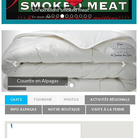
Un excellent smoked meat
En savoir plus >
Previous
Nex
Couette en Alpagas
CARTE
TOURISME
PHOTOS
ACTIVITÉS RÉGIONALS
INFO ALPAGAS
NOTRE BOUTIQUE
VISITE À LA FERME