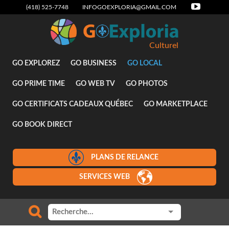
(418) 525-7748
INFOGOEXPLORIA@GMAIL.COM
Culturel
GO EXPLOREZ
GO BUSINESS
GO LOCAL
GO PRIME TIME
GO WEB TV
GO PHOTOS
GO CERTIFICATS CADEAUX QUÉBEC
GO MARKETPLACE
GO BOOK DIRECT
PLANS DE RELANCE
SERVICES WEB