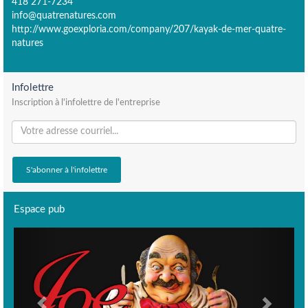
418 271-7234
info@quatrenatures.com
http://www.goexploria.com/company/207/kayak-de-mer-quatre-
natures
Infolettre
Inscription à l'infolettre de l'entreprise
Espace pub
Previous
Next