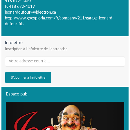
418 672-4350
F. 418 672-4019
leonarddufour@videotron.ca
http://www.goexploria.com/fr/company/211/garage-leonard-
dufour-fils
Infolettre
Inscription à l'infolettre de l'entreprise
Espace pub
Previous
Next