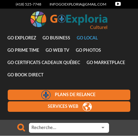
(418) 525-7748
INFOGOEXPLORIA@GMAIL.COM
Culturel
GO EXPLOREZ
GO BUSINESS
GO LOCAL
GO PRIME TIME
GO WEB TV
GO PHOTOS
GO CERTIFICATS CADEAUX QUÉBEC
GO MARKETPLACE
GO BOOK DIRECT
PLANS DE RELANCE
SERVICES WEB