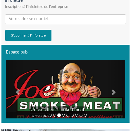
Infolettre
Inscription à l'infolettre de l'entreprise
Espace pub
Previous
Next
Un excellent smoked meat
En savoir plus >