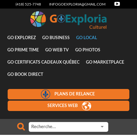
(418) 525-7748
INFOGOEXPLORIA@GMAIL.COM
Culturel
GO EXPLOREZ
GO BUSINESS
GO LOCAL
GO PRIME TIME
GO WEB TV
GO PHOTOS
GO CERTIFICATS CADEAUX QUÉBEC
GO MARKETPLACE
GO BOOK DIRECT
PLANS DE RELANCE
SERVICES WEB