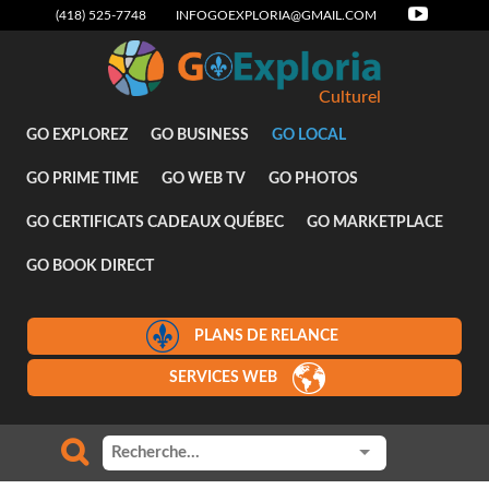
(418) 525-7748
INFOGOEXPLORIA@GMAIL.COM
Culturel
GO EXPLOREZ
GO BUSINESS
GO LOCAL
GO PRIME TIME
GO WEB TV
GO PHOTOS
GO CERTIFICATS CADEAUX QUÉBEC
GO MARKETPLACE
GO BOOK DIRECT
PLANS DE RELANCE
SERVICES WEB