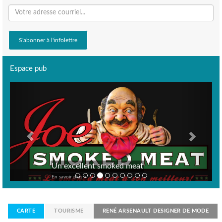
Espace pub
Previous
Next
Un excellent smoked meat
En savoir plus >
CARTE
TOURISME
RENÉ ARSENAULT DESIGNER DE MODE