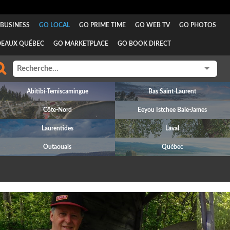
BUSINESS
GO LOCAL
GO PRIME TIME
GO WEB TV
GO PHOTOS
DEAUX QUÉBEC
GO MARKETPLACE
GO BOOK DIRECT
Abitibi-Temiscamingue
Bas Saint-Laurent
Côte-Nord
Eeyou Istchee Baie-James
Laurentides
Laval
Outaouais
Québec
revious