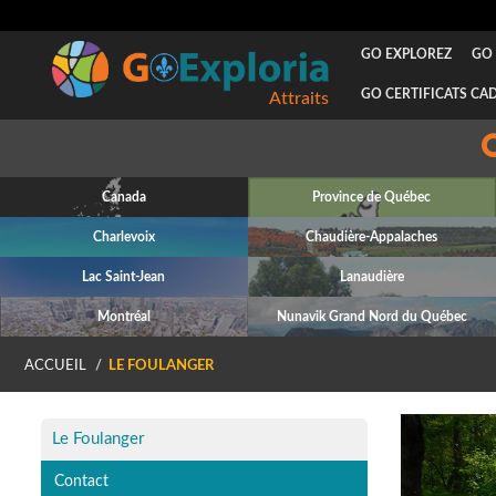
GO EXPLOREZ
GO 
GO CERTIFICATS CA
Attraits
Canada
Province de Québec
Charlevoix
Chaudière-Appalaches
Lac Saint-Jean
Lanaudière
Montréal
Nunavik Grand Nord du Québec
ACCUEIL
LE FOULANGER
P
Le Foulanger
Contact