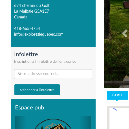
674 chemin du Golf
La Malbaie G5A1E7
Canada
418-665-4754
info@explorezlequebec.com
Infolettre
Inscription à l'infolettre de l'entreprise
CARTE
Espace pub
Previous
Next