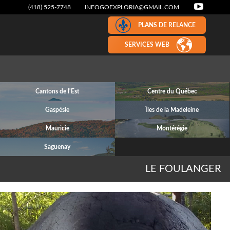
(418) 525-7748
INFOGOEXPLORIA@GMAIL.COM
PLANS DE RELANCE
SERVICES WEB
Cantons de l'Est
Centre du Québec
Gaspésie
Îles de la Madeleine
Mauricie
Montérégie
Saguenay
LE FOULANGER
Next