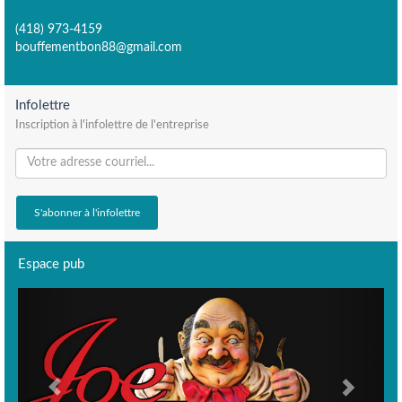
(418) 973-4159
bouffementbon88@gmail.com
Infolettre
Inscription à l'infolettre de l'entreprise
Espace pub
Previous
Next