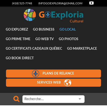
(418) 525-7748
INFOGOEXPLORIA@GMAIL.COM
Culturel
GO EXPLOREZ
GO BUSINESS
GO LOCAL
GO PRIME TIME
GO WEB TV
GO PHOTOS
GO CERTIFICATS CADEAUX QUÉBEC
GO MARKETPLACE
GO BOOK DIRECT
PLANS DE RELANCE
SERVICES WEB