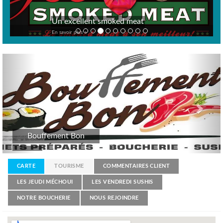
Un excellent smoked meat
En savoir plus >
Previous
Nex
Bouffement Bon
CARTE
TOURISME
COMMENTAIRES CLIENT
LES JEUDI MÉCHOUI
LES VENDREDI SUSHIS
NOTRE BOUCHERIE
NOUS REJOINDRE