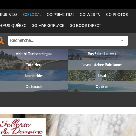
BUSINESS
GO LOCAL
GO PRIME TIME
GO WEB TV
GO PHOTOS
DEAUX QUÉBEC
GO MARKETPLACE
GO BOOK DIRECT
Abitibi-Temiscamingue
Bas Saint-Laurent
Côte-Nord
Eeyou Istchee Baie-James
Laurentides
Laval
Outaouais
Québec