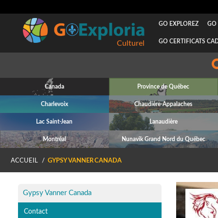
GO EXPLOREZ
GO 
GO CERTIFICATS CA
Culturel
Canada
Province de Québec
Charlevoix
Chaudière-Appalaches
Lac Saint-Jean
Lanaudière
Montréal
Nunavik Grand Nord du Québec
ACCUEIL
GYPSY VANNER CANADA
Gypsy Vanner Canada
Contact