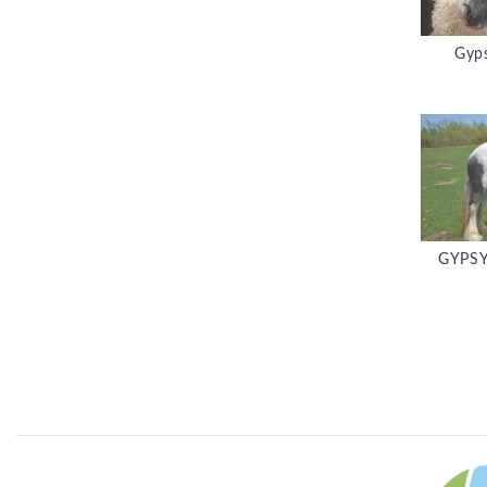
Gyp
GYPS