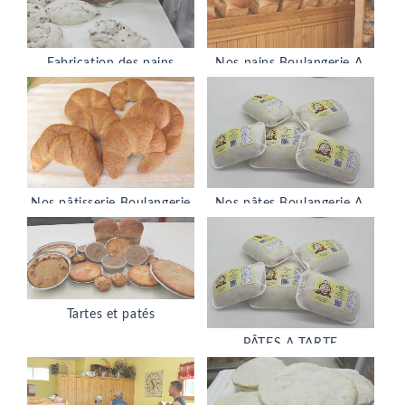
Fabrication des pains
Nos pains Boulangerie A.
Boulangerie A. Bergeron
Bergeron
Nos pâtisserie Boulangerie
Nos pâtes Boulangerie A.
A. Bergeron
Bergeron
Tartes et patés
PÂTES A TARTE