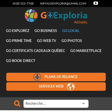
(418) 525-7748
INFOGOEXPLORIA@GMAIL.COM
Attraits
GO EXPLOREZ
GO BUSINESS
GO LOCAL
GO PRIME TIME
GO WEB TV
GO PHOTOS
GO CERTIFICATS CADEAUX QUÉBEC
GO MARKETPLACE
GO BOOK DIRECT
PLANS DE RELANCE
SERVICES WEB