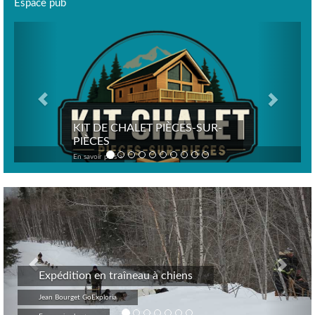
Espace pub
Previous
Next
KIT DE CHALET PIÈCES-SUR-
PIÈCES
En savoir plus >
Previous
Nex
Expédition en traîneau à chiens
Jean Bourget GoExploria