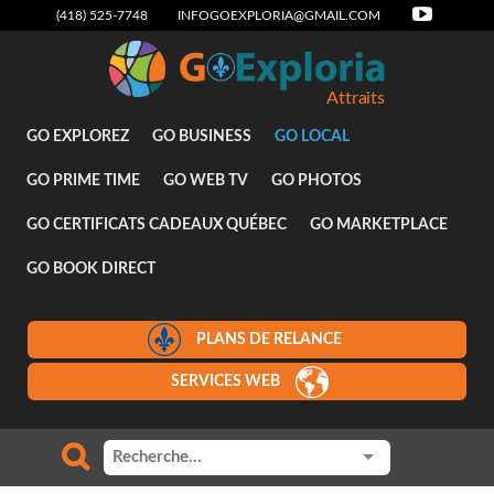
(418) 525-7748
INFOGOEXPLORIA@GMAIL.COM
Attraits
GO EXPLOREZ
GO BUSINESS
GO LOCAL
GO PRIME TIME
GO WEB TV
GO PHOTOS
GO CERTIFICATS CADEAUX QUÉBEC
GO MARKETPLACE
GO BOOK DIRECT
PLANS DE RELANCE
SERVICES WEB