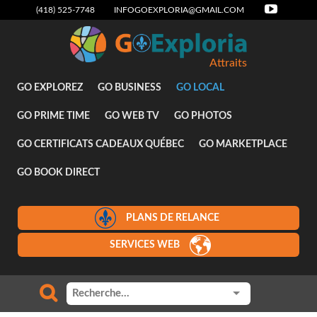
(418) 525-7748
INFOGOEXPLORIA@GMAIL.COM
Attraits
GO EXPLOREZ
GO BUSINESS
GO LOCAL
GO PRIME TIME
GO WEB TV
GO PHOTOS
GO CERTIFICATS CADEAUX QUÉBEC
GO MARKETPLACE
GO BOOK DIRECT
PLANS DE RELANCE
SERVICES WEB