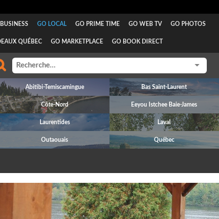
BUSINESS
GO LOCAL
GO PRIME TIME
GO WEB TV
GO PHOTOS
DEAUX QUÉBEC
GO MARKETPLACE
GO BOOK DIRECT
Abitibi-Temiscamingue
Bas Saint-Laurent
Côte-Nord
Eeyou Istchee Baie-James
Laurentides
Laval
Outaouais
Québec
revious