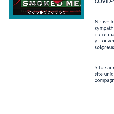
COVID-
En savoir plus >
Nouvelle
sympathi
notre ma
y trouve
soigneus
Situé au
site uni
compagni