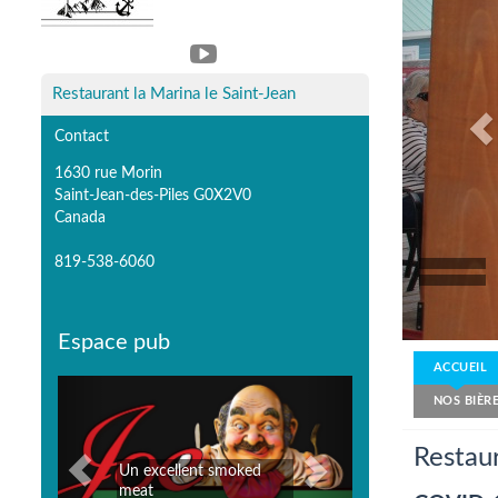
Restaurant la Marina le Saint-Jean
Contact
1630 rue Morin
Saint-Jean-des-Piles G0X2V0
Canada
819-538-6060
Espace pub
ACCUEIL
Previous
Next
NOS BIÈRE
Restaur
Poissonnerie Marché des
3 fumoirs