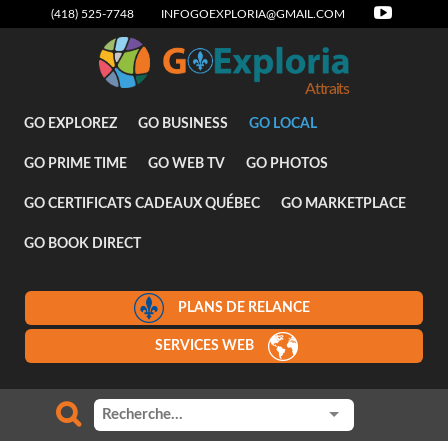
(418) 525-7748
INFOGOEXPLORIA@GMAIL.COM
Attraits
GO EXPLOREZ
GO BUSINESS
GO LOCAL
GO PRIME TIME
GO WEB TV
GO PHOTOS
GO CERTIFICATS CADEAUX QUÉBEC
GO MARKETPLACE
GO BOOK DIRECT
PLANS DE RELANCE
SERVICES WEB