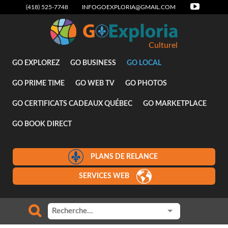
(418) 525-7748
INFOGOEXPLORIA@GMAIL.COM
Culturel
GO EXPLOREZ
GO BUSINESS
GO LOCAL
GO PRIME TIME
GO WEB TV
GO PHOTOS
GO CERTIFICATS CADEAUX QUÉBEC
GO MARKETPLACE
GO BOOK DIRECT
PLANS DE RELANCE
SERVICES WEB