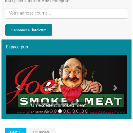
Inscription à l'infolettre de l'entreprise
Espace pub
Previous
Next
Un excellent smoked meat
En savoir plus >
CARTE
TOURISME