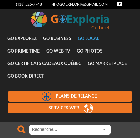
(418) 525-7748
INFOGOEXPLORIA@GMAIL.COM
Culturel
GO EXPLOREZ
GO BUSINESS
GO LOCAL
GO PRIME TIME
GO WEB TV
GO PHOTOS
GO CERTIFICATS CADEAUX QUÉBEC
GO MARKETPLACE
GO BOOK DIRECT
PLANS DE RELANCE
SERVICES WEB