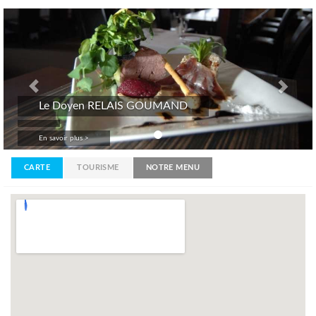
Previous
Nex
Le Doyen RELAIS GOUMAND
En savoir plus >
CARTE
TOURISME
NOTRE MENU