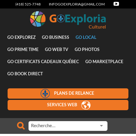
(418) 525-7748
INFOGOEXPLORIA@GMAIL.COM
Culturel
GO EXPLOREZ
GO BUSINESS
GO LOCAL
GO PRIME TIME
GO WEB TV
GO PHOTOS
GO CERTIFICATS CADEAUX QUÉBEC
GO MARKETPLACE
GO BOOK DIRECT
PLANS DE RELANCE
SERVICES WEB