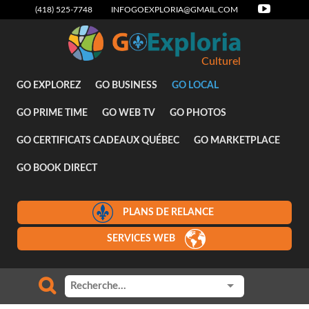
(418) 525-7748
INFOGOEXPLORIA@GMAIL.COM
Culturel
GO EXPLOREZ
GO BUSINESS
GO LOCAL
GO PRIME TIME
GO WEB TV
GO PHOTOS
GO CERTIFICATS CADEAUX QUÉBEC
GO MARKETPLACE
GO BOOK DIRECT
PLANS DE RELANCE
SERVICES WEB