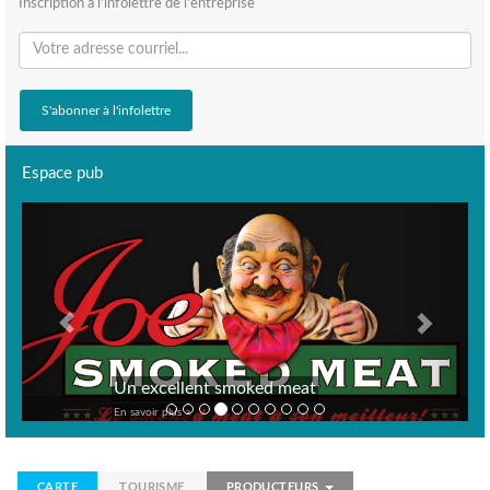
Inscription à l'infolettre de l'entreprise
Espace pub
Previous
Next
Un excellent smoked meat
En savoir plus >
CARTE
TOURISME
PRODUCTEURS