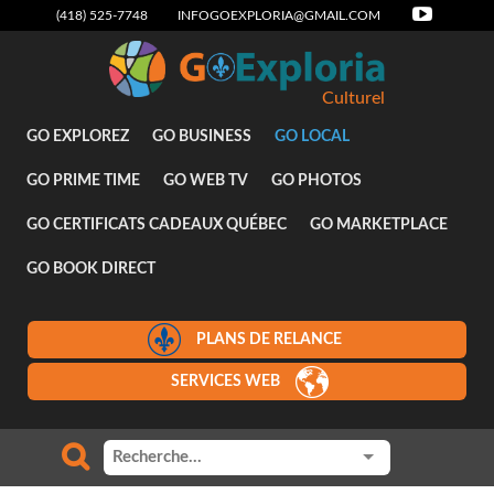
(418) 525-7748
INFOGOEXPLORIA@GMAIL.COM
Culturel
GO EXPLOREZ
GO BUSINESS
GO LOCAL
GO PRIME TIME
GO WEB TV
GO PHOTOS
GO CERTIFICATS CADEAUX QUÉBEC
GO MARKETPLACE
GO BOOK DIRECT
PLANS DE RELANCE
SERVICES WEB