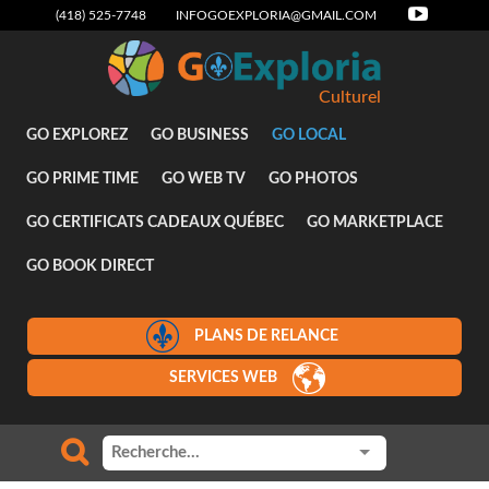
(418) 525-7748
INFOGOEXPLORIA@GMAIL.COM
Culturel
GO EXPLOREZ
GO BUSINESS
GO LOCAL
GO PRIME TIME
GO WEB TV
GO PHOTOS
GO CERTIFICATS CADEAUX QUÉBEC
GO MARKETPLACE
GO BOOK DIRECT
PLANS DE RELANCE
SERVICES WEB