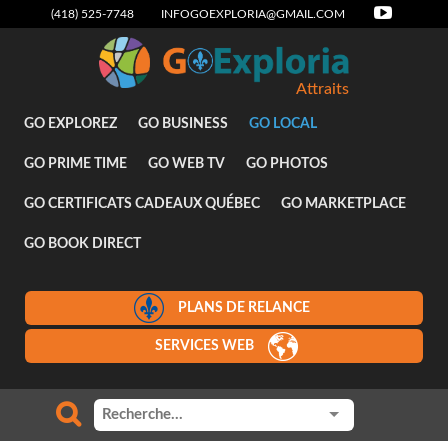
(418) 525-7748
INFOGOEXPLORIA@GMAIL.COM
Attraits
GO EXPLOREZ
GO BUSINESS
GO LOCAL
GO PRIME TIME
GO WEB TV
GO PHOTOS
GO CERTIFICATS CADEAUX QUÉBEC
GO MARKETPLACE
GO BOOK DIRECT
PLANS DE RELANCE
SERVICES WEB